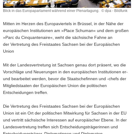
a
Blick in das Europaparlament während einer Plenartagung.
© dpa - Bildfunk
v
Blick
i
in
Mitten im Herzen des Europaviertels in Brüssel, in der Nähe der
das
g
europäischen Institutionen am »Place Schuman« und dem großen
Europaparlament
a
»Parc du Cinquantenaire«, weht die sächsische Fahne an
während
t
einer
der Vertretung des Freistaates Sachsen bei der Europäischen
i
Plenartagung.
Union
o
n
Mit der Landesvertretung ist Sachsen genau dort präsent, wo die
Vorschläge und Neuerungen in den europäischen Institutionen er-
und bearbeitet werden, bevor die Staatschefinnen und -chefs der
Mitgliedstaaten der Europäischen Union die politischen
Entscheidungen treffen.
Die Vertretung des Freistaates Sachsen bei der Europäischen
Union ist ein Ort der politischen Mitwirkung für Sachsen in der EU
und vertritt sächsische Interessen auf europäischer Ebene. In der
Landesvertretung treffen sich Entscheidungsträgerinnen und
Entscheidungsträger, Diplomatinnen und Diplomaten,