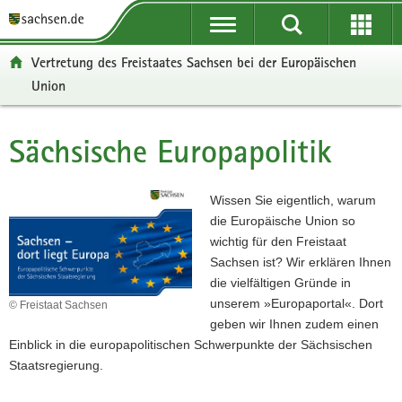
P
P
H
F
o
o
a
o
r
r
u
o
Vertretung des Freistaates Sachsen bei der Europäischen
t
t
p
t
Union
a
a
t
e
l
l
i
r
ü
n
n
-
Sächsische Europapolitik
Hauptinhalt
b
a
h
B
e
v
a
e
r
i
l
r
Wissen Sie eigentlich, warum
g
g
t
e
die Europäische Union so
r
a
i
wichtig für den Freistaat
e
t
c
Sachsen ist? Wir erklären Ihnen
i
i
h
die vielfältigen Gründe in
f
o
unserem »Europaportal«. Dort
© Freistaat Sachsen
e
n
geben wir Ihnen zudem einen
n
Einblick in die europapolitischen Schwerpunkte der Sächsischen
d
Staatsregierung.
e
N