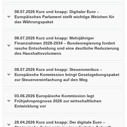
a
08.07.2026 Kurz und knapp: Digitaler Euro –
v
Europäisches Parlament stellt wichtige Weichen für
i
das Währungspaket
g
a
08.07.2026 Kurz und knapp: Mehrjähriger
t
Finanzrahmen 2028-2034 – Bundesregierung fordert
i
rasche Entscheidung und eine deutliche Reduzierung
o
des Haushaltsvolumens
n
08.07.2026 Kurz und knapp: Steueromnibus –
Europäische Kommission bringt Gesetzgebungspaket
zur Steuervereinfachung auf den Weg
03.06.2026 Europäische Kommission legt
Frühjahrsprognose 2026 zur wirtschaftlichen
Entwicklung vor
28.04.2026 Kurz und knapp: Der digitale Euro –