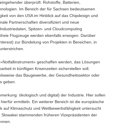
eingehender überprüft: Rohstoffe, Batterien,
echnologien. Im Bereich der für Sachsen bedeutsamen
ngigkeit von den USA im Hinblick auf das Chipdesign und
nale Partnerschaften diversifiziert und neue
r Industriedaten, Spitzen- und Cloudcomputing
onsfreie Flugzeuge werden ebenfalls erwogen. Darüber
erest) zur Bündelung von Projekten in Bereichen, in
nterstrichen.
n »Notfallinstrument« geschaffen werden, das Lösungen
keit in künftigen Krisenzeiten sicherstellen soll.
ielsweise das Baugewerbe, der Gesundheitssektor oder
es geben.
erkung: ökologisch und digital) der Industrie. Hier sollen
erfür ermitteln. Ein weiterer Bereich ist die europäische
ck auf Klimaschutz und Wettbewerbsfähigkeit untersucht
r Slowakei stammenden früheren Vizepräsidenten der
ennen.