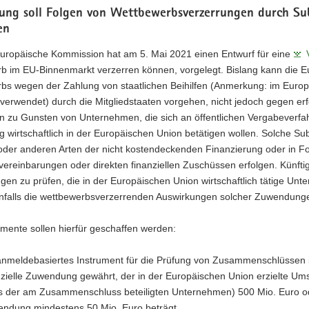
ung soll Folgen von Wettbewerbsverzerrungen durch Su
en
Europäische Kommission hat am 5. Mai 2021 einen Entwurf für eine
b im EU-Binnenmarkt verzerren können, vorgelegt. Bislang kann die 
s wegen der Zahlung von staatlichen Beihilfen (Anmerkung: im Europar
 verwendet) durch die Mitgliedstaaten vorgehen, nicht jedoch gegen e
en zu Gunsten von Unternehmen, die sich an öffentlichen Vergabeverfa
g wirtschaftlich in der Europäischen Union betätigen wollen. Solche S
oder anderen Arten der nicht kostendeckenden Finanzierung oder in F
vereinbarungen oder direkten finanziellen Zuschüssen erfolgen. Künftig
n zu prüfen, die in der Europäischen Union wirtschaftlich tätige Unt
falls die wettbewerbsverzerrenden Auswirkungen solcher Zuwendun
umente sollen hierfür geschaffen werden:
anmeldebasiertes Instrument für die Prüfung von Zusammenschlüssen in 
nzielle Zuwendung gewährt, der in der Europäischen Union erzielte 
s der am Zusammenschluss beteiligten Unternehmen) 500 Mio. Euro oder 
ndung mindestens 50 Mio. Euro beträgt.