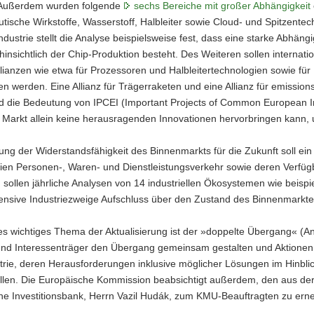
. Außerdem wurden folgende
sechs Bereiche mit großer Abhängigkeit
ische Wirkstoffe, Wasserstoff, Halbleiter sowie Cloud- und Spitzent
industrie stellt die Analyse beispielsweise fest, dass eine starke Abhä
hinsichtlich der Chip-Produktion besteht. Des Weiteren sollen internatio
llianzen wie etwa für Prozessoren und Halbleitertechnologien sowie fü
n werden. Eine Allianz für Trägerraketen und eine Allianz für emissi
d die Bedeutung von IPCEI (Important Projects of Common European Int
Markt allein keine herausragenden Innovationen hervorbringen kann, u
ng der Widerstandsfähigkeit des Binnenmarkts für die Zukunft soll ei
eien Personen-, Waren- und Dienstleistungsverkehr sowie deren Verfügbar
sollen jährliche Analysen von 14 industriellen Ökosystemen wie beisp
tensive Industriezweige Aufschluss über den Zustand des Binnenmarkt
es wichtiges Thema der Aktualisierung ist der »doppelte Übergang« (Anm
und Interessenträger den Übergang gemeinsam gestalten und Aktionen hi
trie, deren Herausforderungen inklusive möglicher Lösungen im Hinbli
llen. Die Europäische Kommission beabsichtigt außerdem, den aus de
he Investitionsbank, Herrn Vazil Hudák, zum KMU-Beauftragten zu ern