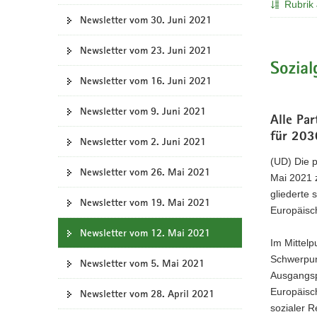
Rubrik 
a
Newsletter vom 30. Juni 2021
v
i
Newsletter vom 23. Juni 2021
g
Sozial
Newsletter vom 16. Juni 2021
a
t
Newsletter vom 9. Juni 2021
i
Alle Par
o
für 203
Newsletter vom 2. Juni 2021
n
(UD) Die p
Newsletter vom 26. Mai 2021
Mai 2021 
gliederte s
Newsletter vom 19. Mai 2021
Europäisc
Newsletter vom 12. Mai 2021
Im Mittelp
Schwerpun
Newsletter vom 5. Mai 2021
Ausgangsp
Europäisc
Newsletter vom 28. April 2021
sozialer 