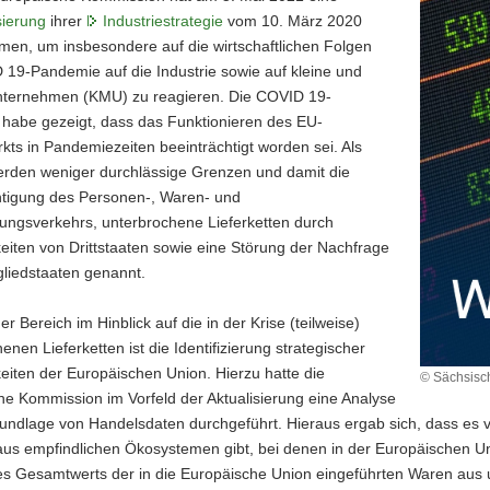
sierung
ihrer
Industriestrategie
vom 10. März 2020
en, um insbesondere auf die wirtschaftlichen Folgen
 19-Pandemie auf die Industrie sowie auf kleine und
Unternehmen (KMU) zu reagieren. Die COVID 19-
habe gezeigt, dass das Funktionieren des EU-
ts in Pandemiezeiten beeinträchtigt worden sei. Als
rden weniger durchlässige Grenzen und damit die
htigung des Personen-, Waren- und
tungsverkehrs, unterbrochene Lieferketten durch
iten von Drittstaaten sowie eine Störung der Nachfrage
gliedstaaten genannt.
er Bereich im Hinblick auf die in der Krise (teilweise)
enen Lieferketten ist die Identifizierung strategischer
iten der Europäischen Union. Hierzu hatte die
© Sächsisch
e Kommission im Vorfeld der Aktualisierung eine Analyse
rundlage von Handelsdaten durchgeführt. Hieraus ergab sich, dass es
aus empfindlichen Ökosystemen gibt, bei denen in der Europäischen U
es Gesamtwerts der in die Europäische Union eingeführten Waren aus