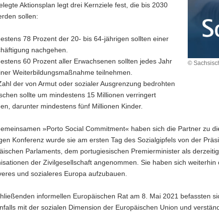
legte Aktionsplan legt drei Kernziele fest, die bis 2030
erden sollen:
estens 78 Prozent der 20- bis 64-jährigen sollten einer
häftigung nachgehen.
estens 60 Prozent aller Erwachsenen sollten jedes Jahr
© Sachsisch
iner Weiterbildungsmaßnahme teilnehmen.
Zahl der von Armut oder sozialer Ausgrenzung bedrohten
chen sollte um mindestens 15 Millionen verringert
en, darunter mindestens fünf Millionen Kinder.
emeinsamen »Porto Social Commitment« haben sich die Partner zu diese
gen Konferenz wurde sie am ersten Tag des Sozialgipfels von der Prä
äischen Parlaments, dem portugiesischen Premierminister als derzeiti
sationen der Zivilgesellschaft angenommen. Sie haben sich weiterhin da
iveres und sozialeres Europa aufzubauen.
hließenden informellen Europäischen Rat am 8. Mai 2021 befassten si
falls mit der sozialen Dimension der Europäischen Union und verständ