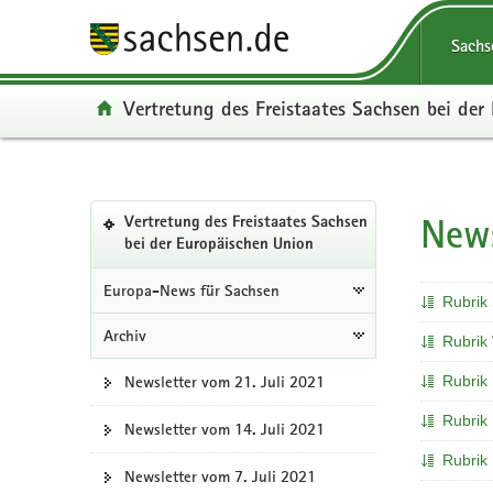
P
P
H
F
Portalüberg
o
o
a
o
Navigation
Sachs
r
r
u
o
t
t
p
t
Portal:
Vertretung des Freistaates Sachsen bei de
a
a
t
e
l
l
i
r
ü
n
n
-
b
a
h
B
Portalnavigation
e
v
a
e
News
Hauptinhal
Vertretung des Freistaates Sachsen
r
i
l
r
(in
bei der Europäischen Union
g
g
t
e
eigenes
Web-
r
a
i
Europa-News für Sachsen
Rubrik 
Portal
e
t
c
wechseln)
Archiv
i
i
h
Rubrik 
f
o
Newsletter vom 21. Juli 2021
Rubrik
e
n
n
Rubrik
Newsletter vom 14. Juli 2021
d
Rubrik
e
Newsletter vom 7. Juli 2021
N