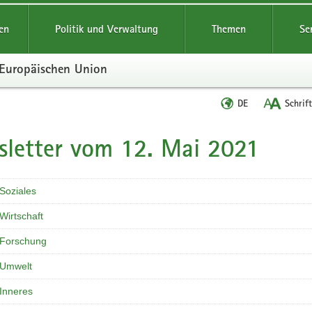
reifende
en
Politik und Verwaltung
Themen
Se
r Europäischen Union
Sprache
DE
Schrif
wechseln
letter vom 12. Mai 2021
t
Soziales
Wirtschaft
 Forschung
 Umwelt
 Inneres