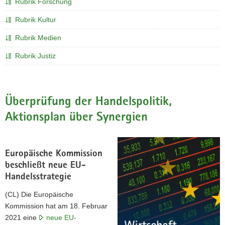
Rubrik Forschung
a
Rubrik Kultur
v
i
Rubrik Medien
g
Rubrik Justiz
a
t
i
o
Überprüfung der Handelspolitik,
n
Aktionsplan über Synergien
Europäische Kommission
beschließt neue EU-
Handelsstrategie
(CL) Die Europäische
Kommission hat am 18. Februar
2021 eine
neue EU-