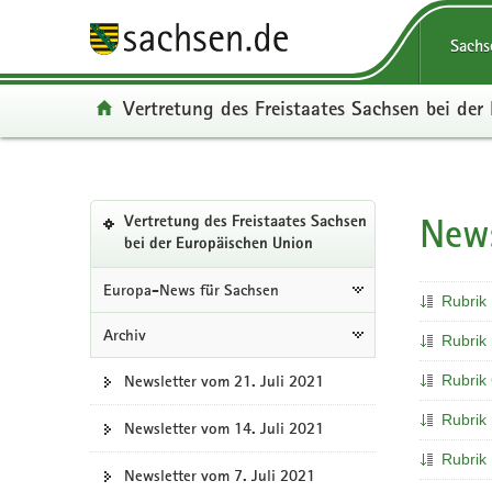
P
P
H
F
Portalüberg
o
o
a
o
Navigation
Sachs
r
r
u
o
t
t
p
t
Portal:
Vertretung des Freistaates Sachsen bei de
a
a
t
e
l
l
i
r
ü
n
n
-
b
a
h
B
Portalnavigation
e
v
a
e
News
Hauptinhal
Vertretung des Freistaates Sachsen
r
i
l
r
(in
bei der Europäischen Union
g
g
t
e
eigenes
Web-
r
a
i
Europa-News für Sachsen
Rubrik 
Portal
e
t
c
wechseln)
Archiv
i
i
h
Rubrik
f
o
Newsletter vom 21. Juli 2021
Rubrik
e
n
n
Rubrik 
Newsletter vom 14. Juli 2021
d
Rubrik 
e
Newsletter vom 7. Juli 2021
N