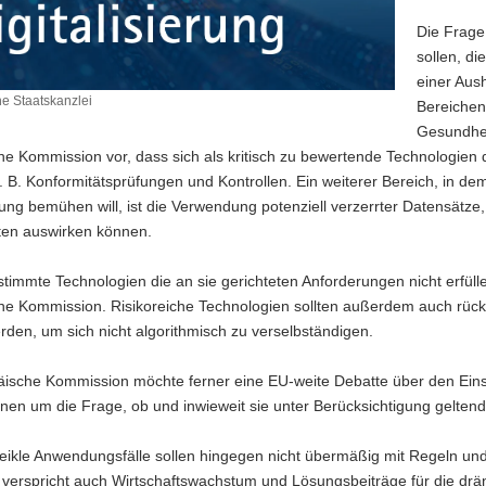
Die Frage
sollen, di
einer Aus
e Staatskanzlei
Bereichen,
Gesundheit
e Kommission vor, dass sich als kritisch zu bewertende Technologien d
 B. Konformitätsprüfungen und Kontrollen. Ein weiterer Bereich, in d
g bemühen will, ist die Verwendung potenziell verzerrter Datensätze, 
ten auswirken können.
stimmte Technologien die an sie gerichteten Anforderungen nicht erfüll
he Kommission. Risikoreiche Technologien sollten außerdem auch rückv
erden, um sich nicht algorithmisch zu verselbständigen.
äische Kommission möchte ferner eine EU-weite Debatte über den Eins
hnen um die Frage, ob und inwieweit sie unter Berücksichtigung gelten
ikle Anwendungsfälle sollen hingegen nicht übermäßig mit Regeln und 
z verspricht auch Wirtschaftswachstum und Lösungsbeiträge für die dr