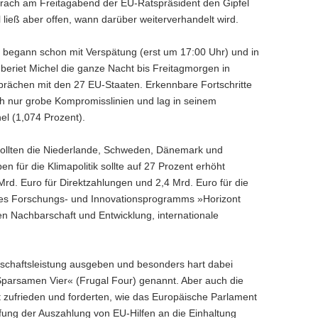
brach am Freitagabend der EU-Ratspräsident den Gipfel
 ließ aber offen, wann darüber weiterverhandelt wird.
l begann schon mit Verspätung (erst um 17:00 Uhr) und in
 beriet Michel die ganze Nacht bis Freitagmorgen in
prächen mit den 27 EU-Staaten. Erkennbare Fortschritte
doch nur grobe Kompromisslinien und lag in seinem
l (1,074 Prozent).
 sollten die Niederlande, Schweden, Dänemark und
 für die Klimapolitik sollte auf 27 Prozent erhöht
Mrd. Euro für Direktzahlungen und 2,4 Mrd. Euro für die
 des Forschungs- und Innovationsprogramms »Horizont
 Nachbarschaft und Entwicklung, internationale
rtschaftsleistung ausgeben und besonders hart dabei
Sparsamen Vier« (Frugal Four) genannt. Aber auch die
zufrieden und forderten, wie das Europäische Parlament
pfung der Auszahlung von EU-Hilfen an die Einhaltung