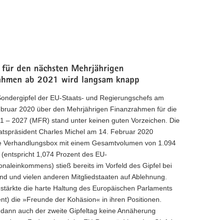
t für den nächsten Mehrjährigen
ahmen ab 2021 wird langsam knapp
Sondergipfel der EU-Staats- und Regierungschefs am
ebruar 2020 über den Mehrjährigen Finanzrahmen für die
1 – 2027 (MFR) stand unter keinen guten Vorzeichen. Die
tspräsident Charles Michel am 14. Februar 2020
e Verhandlungsbox mit einem Gesamtvolumen von 1.094
 (entspricht 1,074 Prozent des EU-
onaleinkommens) stieß bereits im Vorfeld des Gipfel bei
nd und vielen anderen Mitgliedstaaten auf Ablehnung.
tärkte die harte Haltung des Europäischen Parlaments
ent) die »Freunde der Kohäsion« in ihren Positionen.
ann auch der zweite Gipfeltag keine Annäherung