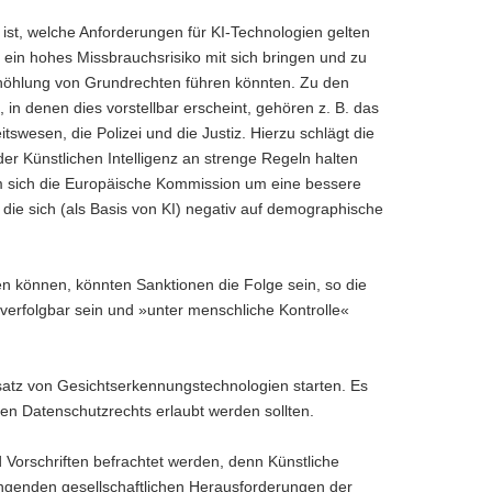
 ist, welche Anforderungen für KI-Technologien gelten
e ein hohes Missbrauchsrisiko mit sich bringen und zu
höhlung von Grundrechten führen könnten. Zu den
 in denen dies vorstellbar erscheint, gehören z. B. das
swesen, die Polizei und die Justiz. Hierzu schlägt die
er Künstlichen Intelligenz an strenge Regeln halten
em sich die Europäische Kommission um eine bessere
die sich (als Basis von KI) negativ auf demographische
en können, könnten Sanktionen die Folge sein, so die
erfolgbar sein und »unter menschliche Kontrolle«
atz von Gesichtserkennungstechnologien starten. Es
den Datenschutzrechts erlaubt werden sollten.
Vorschriften befrachtet werden, denn Künstliche
ängenden gesellschaftlichen Herausforderungen der