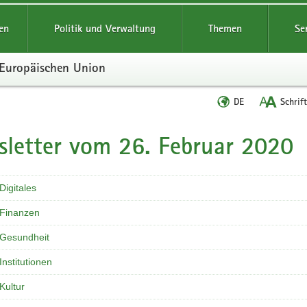
reifende
en
Politik und Verwaltung
Themen
Se
r Europäischen Union
Sprache
DE
Schrif
wechseln
letter vom 26. Februar 2020
t
Digitales
 Finanzen
 Gesundheit
Institutionen
Kultur