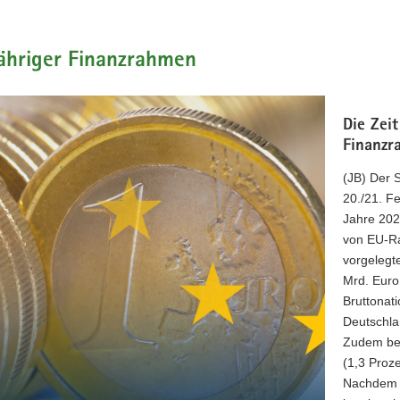
ähriger Finanzrahmen
Die Zei
Finanzr
(JB) Der 
20./21. F
Jahre 202
von EU-Ra
vorgelegt
Mrd. Euro
Bruttonati
Deutschla
Zudem bes
(1,3 Proz
Nachdem d