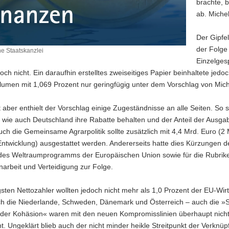
brachte, 
ab. Michel
Der Gipfe
der Folge
e Staatskanzlei
Einzelges
och nicht. Ein daraufhin erstelltes zweiseitiges Papier beinhaltete je
umen mit 1,069 Prozent nur geringfügig unter dem Vorschlag von Miche
aber enthielt der Vorschlag einige Zugeständnisse an alle Seiten. So
 wie auch Deutschland ihre Rabatte behalten und der Anteil der Ausgaben
ch die Gemeinsame Agrarpolitik sollte zusätzlich mit 4,4 Mrd. Euro (2 
 Entwicklung) ausgestattet werden. Andererseits hatte dies Kürzungen
des Weltraumprogramms der Europäischen Union sowie für die Rubriken
rbeit und Verteidigung zur Folge.
gsten Nettozahler wollten jedoch nicht mehr als 1,0 Prozent der EU-Wi
ich die Niederlande, Schweden, Dänemark und Österreich – auch die »
der Kohäsion« waren mit den neuen Kompromisslinien überhaupt nicht 
t. Ungeklärt blieb auch der nicht minder heikle Streitpunkt der Verknü