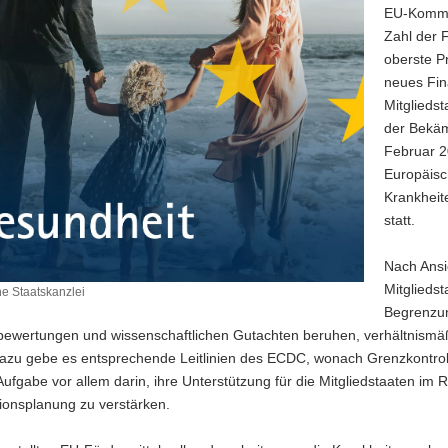
EU-Kommis
Zahl der F
oberste Pr
neues Fin
Mitgliedst
der Bekäm
Februar 2
Europäisc
Krankheit
statt.
Nach Ansi
Mitglieds
e Staatskanzlei
Begrenzun
bewertungen und wissenschaftlichen Gutachten beruhen, verhältnismäßi
azu gebe es entsprechende Leitlinien des ECDC, wonach Grenzkontrol
 Aufgabe vor allem darin, ihre Unterstützung für die Mitgliedstaaten im 
ionsplanung zu verstärken.