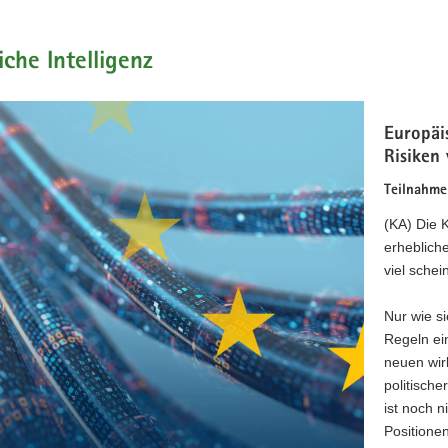
iche Intelligenz
Europäi
Risiken 
Teilnahme
(KA) Die K
erheblich
viel schein
Nur wie s
Regeln ei
neuen wir
politisch
ist noch n
Positione