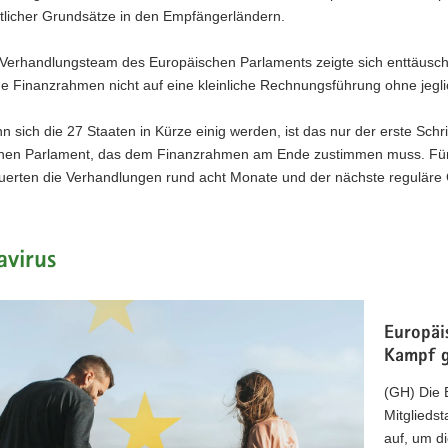
atlicher Grundsätze in den Empfängerländern.
erhandlungsteam des Europäischen Parlaments zeigte sich enttäuscht
ge Finanzrahmen nicht auf eine kleinliche Rechnungsführung ohne jeglic
n sich die 27 Staaten in Kürze einig werden, ist das nur der erste Sch
hen Parlament, das dem Finanzrahmen am Ende zustimmen muss. Für 
erten die Verhandlungen rund acht Monate und der nächste reguläre Gi
avirus
Europäi
Kampf g
(GH) Die 
Mitglieds
auf, um d