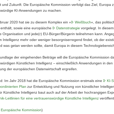
 und Zukunft. Die Europäische Kommission verfolgt das Ziel, Europa z
swürdige KI-Anwendungen zu machen.
bruar 2020 hat sie zu diesem Komplex ein »
Weißbuch
«, das politis
z enthält, sowie eine europäische
Datenstrategie
vorgelegt. In diese
de Organisation und jede(r) EU-Bürger/Bürgerin teilnehmen kann. Ange
n Intelligenz mehr oder weniger besorgniserregend findet, ob der exis
 was getan werden sollte, damit Europa in diesem Technologiebereich z
rundlage der eingehenden Beiträge will die Europäische Kommission 
würdigen Künstlichen Intelligenz – einschließlich Anwendungen in den
ung der europäischen Datenwirtschaft ergreifen.
nd: Im Jahr 2018 hat die Europäische Kommission erstmals eine
KI-S
oordinierten Plan
zur Entwicklung und Nutzung von künstlicher Intelligen
 Künstliche Intelligenz baut auch auf der Arbeit der hochrangigen Exper
hik-Leitlinien für eine vertrauenswürdige Künstliche Intelligenz
veröffent
Europäische Kommission
)