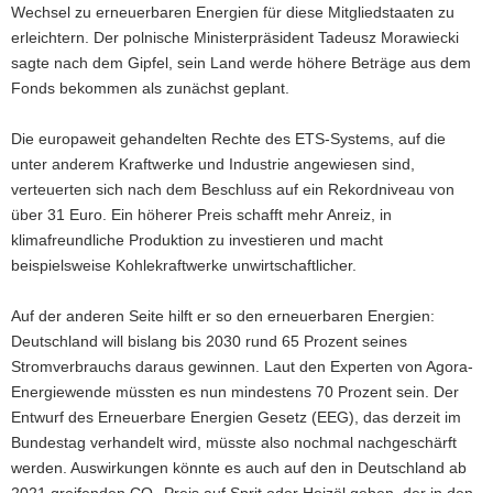
Wechsel zu erneuerbaren Energien für diese Mitgliedstaaten zu
erleichtern. Der polnische Ministerpräsident Tadeusz Morawiecki
sagte nach dem Gipfel, sein Land werde höhere Beträge aus dem
Fonds bekommen als zunächst geplant.
Die europaweit gehandelten Rechte des ETS-Systems, auf die
unter anderem Kraftwerke und Industrie angewiesen sind,
verteuerten sich nach dem Beschluss auf ein Rekordniveau von
über 31 Euro. Ein höherer Preis schafft mehr Anreiz, in
klimafreundliche Produktion zu investieren und macht
beispielsweise Kohlekraftwerke unwirtschaftlicher.
Auf der anderen Seite hilft er so den erneuerbaren Energien:
Deutschland will bislang bis 2030 rund 65 Prozent seines
Stromverbrauchs daraus gewinnen. Laut den Experten von Agora-
Energiewende müssten es nun mindestens 70 Prozent sein. Der
Entwurf des Erneuerbare Energien Gesetz (EEG), das derzeit im
Bundestag verhandelt wird, müsste also nochmal nachgeschärft
werden. Auswirkungen könnte es auch auf den in Deutschland ab
2021 greifenden CO₂-Preis auf Sprit oder Heizöl geben, der in den