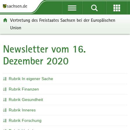
P
P
H
F
o
o
a
o
r
r
u
o
Vertretung des Freistaates Sachsen bei der Europäischen
t
t
p
t
Union
a
a
t
e
l
l
i
r
ü
n
n
-
Newsletter vom 16.
Hauptinhalt
b
a
h
B
e
v
a
e
Dezember 2020
r
i
l
r
g
g
t
e
r
a
i
Rubrik In eigener Sache
e
t
c
Rubrik Finanzen
i
i
h
f
o
Rubrik Gesundheit
e
n
n
Rubrik Inneres
d
Rubrik Forschung
e
N