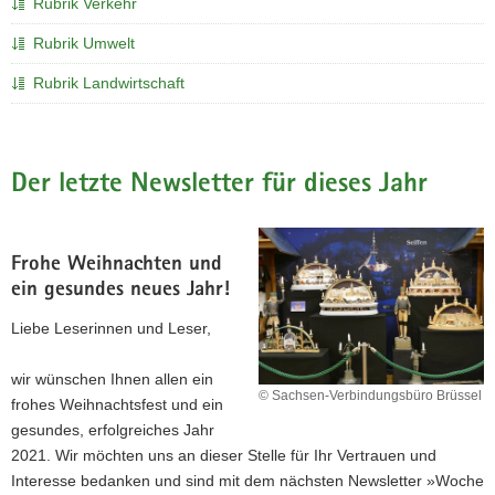
Rubrik Verkehr
a
Rubrik Umwelt
v
i
Rubrik Landwirtschaft
g
a
t
i
Der letzte Newsletter für dieses Jahr
o
n
Frohe Weihnachten und
ein gesundes neues Jahr!
Liebe Leserinnen und Leser,
wir wünschen Ihnen allen ein
© Sachsen-Verbindungsbüro Brüssel
frohes Weihnachtsfest und ein
gesundes, erfolgreiches Jahr
2021. Wir möchten uns an dieser Stelle für Ihr Vertrauen und
Interesse bedanken und sind mit dem nächsten Newsletter »Woche