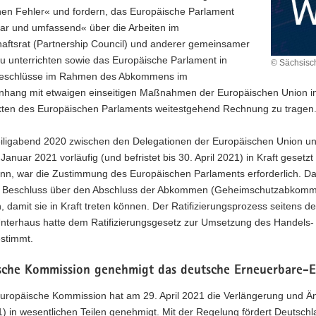
chen Fehler« und fordern, das Europäische Parlament
bar und umfassend« über die Arbeiten im
haftsrat (Partnership Council) und anderer gemeinsamer
u unterrichten sowie das Europäische Parlament in
© Sächsisch
Beschlüsse im Rahmen des Abkommens im
ang mit etwaigen einseitigen Maßnahmen der Europäischen Union
ten des Europäischen Parlaments weitestgehend Rechnung zu tragen
iligabend 2020 zwischen den Delegationen der Europäischen Union un
Januar 2021 vorläufig (und befristet bis 30. April 2021) in Kraft ge
n, war die Zustimmung des Europäischen Parlaments erforderlich. Da d
 Beschluss über den Abschluss der Abkommen (Geheimschutzabkomm
damit sie in Kraft treten können. Der Ratifizierungsprozess seitens d
 Unterhaus hatte dem Ratifizierungsgesetz zur Umsetzung des Handel
stimmt.
sche Kommission genehmigt das deutsche Erneuerbare-
Europäische Kommission hat am 29. April 2021 die Verlängerung und 
) in wesentlichen Teilen genehmigt. Mit der Regelung fördert Deutsc