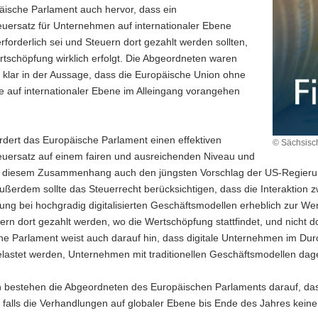
äische Parlament auch hervor, dass ein
euersatz für Unternehmen auf internationaler Ebene
rforderlich sei und Steuern dort gezahlt werden sollten,
tschöpfung wirklich erfolgt. Die Abgeordneten waren
 klar in der Aussage, dass die Europäische Union ohne
te auf internationaler Ebene im Alleingang vorangehen
rdert das Europäische Parlament einen effektiven
© Sächsisch
euersatz auf einem fairen und ausreichenden Niveau und
n diesem Zusammenhang auch den jüngsten Vorschlag der US-Regierun
ußerdem sollte das Steuerrecht berücksichtigen, dass die Interaktion
erung bei hochgradig digitalisierten Geschäftsmodellen erheblich zur W
rn dort gezahlt werden, wo die Wertschöpfung stattfindet, und nicht d
e Parlament weist auch darauf hin, dass digitale Unternehmen im Durch
lastet werden, Unternehmen mit traditionellen Geschäftsmodellen dage
ch bestehen die Abgeordneten des Europäischen Parlaments darauf, das
, falls die Verhandlungen auf globaler Ebene bis Ende des Jahres keine