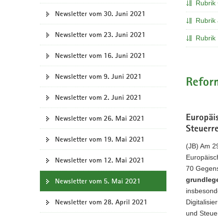
Rubrik 
a
Newsletter vom 30. Juni 2021
Rubrik 
v
i
Newsletter vom 23. Juni 2021
Rubrik
g
Newsletter vom 16. Juni 2021
a
t
Newsletter vom 9. Juni 2021
i
Refor
o
Newsletter vom 2. Juni 2021
n
Europäi
Newsletter vom 26. Mai 2021
Steuerr
Newsletter vom 19. Mai 2021
(JB) Am 2
Europäisc
Newsletter vom 12. Mai 2021
70 Gegens
grundlege
Newsletter vom 5. Mai 2021
insbesond
Newsletter vom 28. April 2021
Digitalis
und Steuer