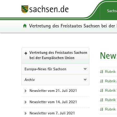
P
P
H
F
Portalüberg
o
o
a
o
Navigation
Sachs
r
r
u
o
t
t
p
t
Portal:
Vertretung des Freistaates Sachsen bei de
a
a
t
e
l
l
i
r
ü
n
n
-
b
a
h
B
Portalnavigation
e
v
a
e
News
Hauptinhal
Vertretung des Freistaates Sachsen
r
i
l
r
(in
bei der Europäischen Union
g
g
t
e
eigenes
Web-
r
a
i
Europa-News für Sachsen
Rubrik
Portal
e
t
c
wechseln)
Archiv
i
i
h
Rubrik 
f
o
Newsletter vom 21. Juli 2021
Rubrik 
e
n
n
Rubrik
Newsletter vom 14. Juli 2021
d
Rubrik
e
Newsletter vom 7. Juli 2021
N