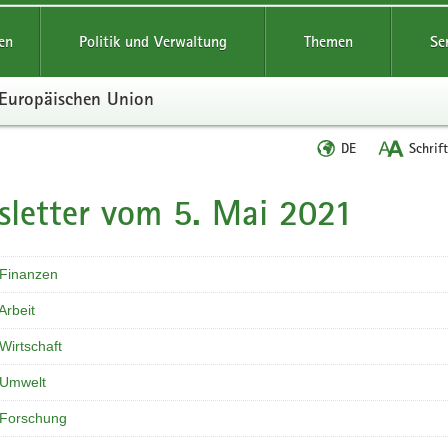
reifende
en
Politik und Verwaltung
Themen
Se
r Europäischen Union
Sprache
DE
Schrif
wechseln
letter vom 5. Mai 2021
t
 Finanzen
Arbeit
Wirtschaft
 Umwelt
 Forschung