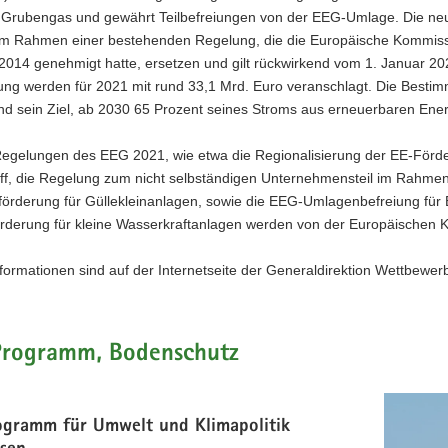
 Grubengas und gewährt Teilbefreiungen von der EEG-Umlage. Die neu
im Rahmen einer bestehenden Regelung, die die Europäische Kommis
014 genehmigt hatte, ersetzen und gilt rückwirkend vom 1. Januar 
ung werden für 2021 mit rund 33,1 Mrd. Euro veranschlagt. Die Besti
d sein Ziel, ab 2030 65 Prozent seines Stroms aus erneuerbaren Energ
Regelungen des EEG 2021, wie etwa die Regionalisierung der EE-Förde
ff, die Regelung zum nicht selbständigen Unternehmensteil im Rahmen
örderung für Güllekleinanlagen, sowie die EEG-Umlagenbefreiung für E
rderung für kleine Wasserkraftanlagen werden von der Europäischen 
formationen sind auf der Internetseite der Generaldirektion Wettbewe
Programm, Bodenschutz
ogramm für Umwelt und Klimapolitik