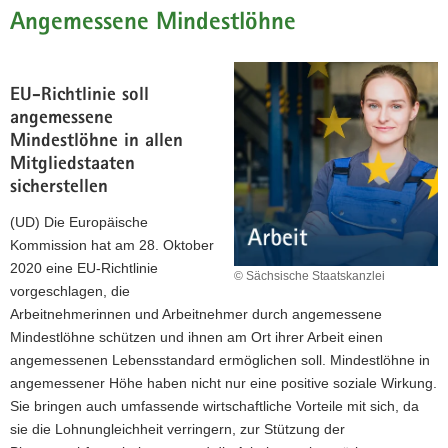
Angemessene Mindestlöhne
a
v
i
g
EU-Richtlinie soll
a
angemessene
t
Mindestlöhne in allen
i
Mitgliedstaaten
o
sicherstellen
n
(UD) Die Europäische
Kommission hat am 28. Oktober
2020 eine EU-Richtlinie
© Sächsische Staatskanzlei
vorgeschlagen, die
Arbeitnehmerinnen und Arbeitnehmer durch angemessene
Mindestlöhne schützen und ihnen am Ort ihrer Arbeit einen
angemessenen Lebensstandard ermöglichen soll. Mindestlöhne in
angemessener Höhe haben nicht nur eine positive soziale Wirkung.
Sie bringen auch umfassende wirtschaftliche Vorteile mit sich, da
sie die Lohnungleichheit verringern, zur Stützung der