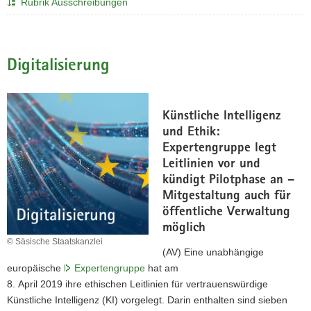
Rubrik Ausschreibungen
a
v
i
Digitalisierung
g
a
t
i
Künstliche Intelligenz
o
und Ethik:
n
Expertengruppe legt
Leitlinien vor und
kündigt Pilotphase an –
Mitgestaltung auch für
öffentliche Verwaltung
möglich
© Säsische Staatskanzlei
(AV) Eine unabhängige
europäische
Expertengruppe
hat am
8. April 2019 ihre ethischen Leitlinien für vertrauenswürdige
Künstliche Intelligenz (KI) vorgelegt. Darin enthalten sind sieben