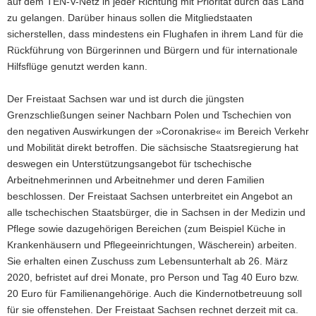
auf dem TEN-V-Netz in jeder Richtung mit Priorität durch das Land
zu gelangen. Darüber hinaus sollen die Mitgliedstaaten
sicherstellen, dass mindestens ein Flughafen in ihrem Land für die
Rückführung von Bürgerinnen und Bürgern und für internationale
Hilfsflüge genutzt werden kann.
Der Freistaat Sachsen war und ist durch die jüngsten
Grenzschließungen seiner Nachbarn Polen und Tschechien von
den negativen Auswirkungen der »Coronakrise« im Bereich Verkehr
und Mobilität direkt betroffen. Die sächsische Staatsregierung hat
deswegen ein Unterstützungsangebot für tschechische
Arbeitnehmerinnen und Arbeitnehmer und deren Familien
beschlossen. Der Freistaat Sachsen unterbreitet ein Angebot an
alle tschechischen Staatsbürger, die in Sachsen in der Medizin und
Pflege sowie dazugehörigen Bereichen (zum Beispiel Küche in
Krankenhäusern und Pflegeeinrichtungen, Wäscherein) arbeiten.
Sie erhalten einen Zuschuss zum Lebensunterhalt ab 26. März
2020, befristet auf drei Monate, pro Person und Tag 40 Euro bzw.
20 Euro für Familienangehörige. Auch die Kindernotbetreuung soll
für sie offenstehen. Der Freistaat Sachsen rechnet derzeit mit ca.