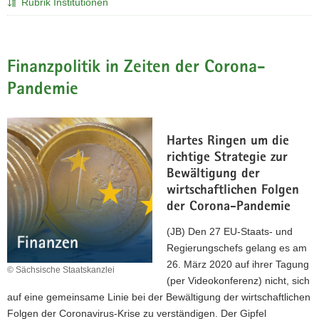
Rubrik Institutionen
a
v
i
Finanzpolitik in Zeiten der Corona-
g
a
Pandemie
t
i
o
Hartes Ringen um die
n
richtige Strategie zur
Bewältigung der
wirtschaftlichen Folgen
der Corona-Pandemie
(JB) Den 27 EU-Staats- und
Regierungschefs gelang es am
26. März 2020 auf ihrer Tagung
© Sächsische Staatskanzlei
(per Videokonferenz) nicht, sich
auf eine gemeinsame Linie bei der Bewältigung der wirtschaftlichen
Folgen der Coronavirus-Krise zu verständigen. Der Gipfel