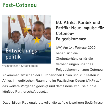
Post-Cotonou
a
v
i
g
EU, Afrika, Karibik und
a
Pazifik: Neue Impulse für
t
Cotonou-
i
Folgeabkommen
o
(AV) Am 14. Februar 2020
n
haben sich die
Chefunterhändler für die
Verhandlungen über das
© Sächsische Staatskanzlei
Folgeabkommen zum Cotonou-
Abkommen zwischen der Europäischen Union und 79 Staaten in
Afrika, im karibischen Raum und im Pazifischen Ozean (AKP) auf
das weitere Vorgehen geeinigt und damit neue Impulse für die
künftige Partnerschaft gesetzt.
Dabei bilden Regionalprotokolle, die auf die jeweiligen Bedürfnisse